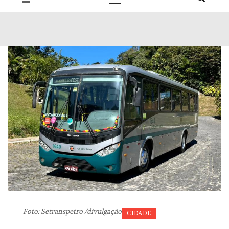
Primary
Menu
Foto: Setranspetro /divulgação
CIDADE