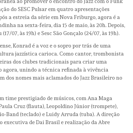
orânea ao promover o encontro do Jazz com o Funk
ação do SESC Pulsar em quatro apresentações
Após a estreia da série em Nova Friburgo, agora é a
inha na sexta-feira, dia 15 de maio, às 20h. Depois,
(17/07, às 19h) e Sesc São Gonçalo (24/07, às 19h).
nse, Konrad é a voz e o sopro por trás de uma
ultura jazzística carioca. Como cantor, trombonista
eiras dos clubes tradicionais para criar uma
 agora, unindo a técnica refinada à vivência
 dos nomes mais aclamados do Jazz Brasileiro no
um time prestigiado de músicos, com Ana Maga
 Paula Cruz (flauta), Leopoldino Júnior (trompete),
o-Band (teclado) e Luidy Arruda (tuba). A direção
o executiva de Dai Brasil e realização da Abre