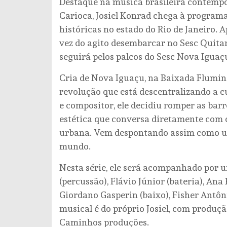
Destaque na música brasileira contemp
Carioca, Josiel Konrad chega à program
históricas no estado do Rio de Janeiro. 
vez do agito desembarcar no Sesc Quitand
seguirá pelos palcos do Sesc Nova Iguaçu 
Cria de Nova Iguaçu, na Baixada Flumine
revolução que está descentralizando a c
e compositor, ele decidiu romper as barr
estética que conversa diretamente com o
urbana. Vem despontando assim como um
mundo.
Nesta série, ele será acompanhado por 
(percussão), Flávio Júnior (bateria), Ana
Giordano Gasperin (baixo), Fisher Antôni
musical é do próprio Josiel, com produçã
Caminhos produções.