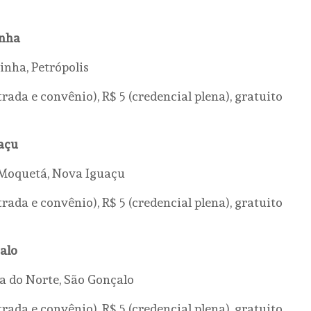
inha
inha, Petrópolis
trada e convênio), R$ 5 (credencial plena), gratuito
uaçu
– Moquetá, Nova Iguaçu
trada e convênio), R$ 5 (credencial plena), gratuito
çalo
la do Norte, São Gonçalo
trada e convênio), R$ 5 (credencial plena), gratuito