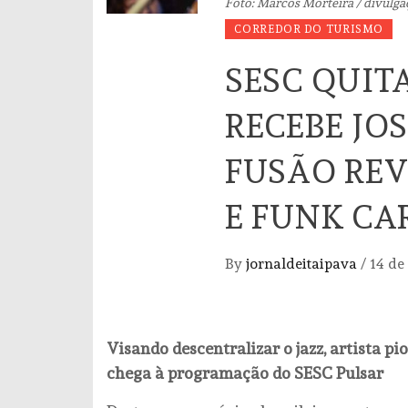
Foto: Marcos Morteira / divulga
CORREDOR DO TURISMO
SESC QUI
RECEBE JO
FUSÃO REV
E FUNK CA
By
jornaldeitaipava
/
14 de
Visando descentralizar o jazz, artista p
chega à programação do SESC Pulsar