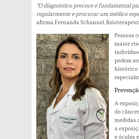
“O diagnóstico precoce é fundamental pa
regularmente e procurar um médico especi
afirma Fernanda Schanuel, fisioterapeut
Pessoas c
maior ris
indivíduo
podem ser
histórico
especial
Prevenção
A exposiç
do câncer
medidas d
a exposiç
e óculos 