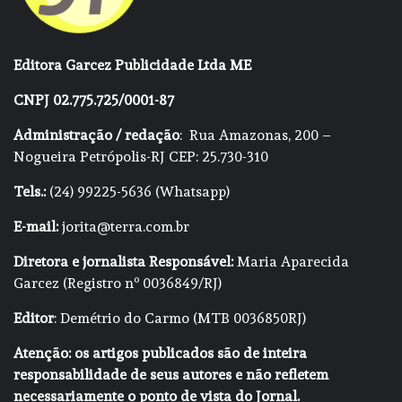
Editora Garcez Publicidade Ltda ME
CNPJ 02.775.725/0001-87
Administração / redação
: Rua Amazonas, 200 –
Nogueira Petrópolis-RJ CEP: 25.730-310
Tels.:
(24) 99225-5636 (Whatsapp)
E-mail:
jorita@terra.com.br
Diretora e jornalista Responsável:
Maria Aparecida
Garcez (Registro nº 0036849/RJ)
Editor
: Demétrio do Carmo (MTB 0036850RJ)
Atenção: os artigos publicados são de inteira
responsabilidade de seus autores e não refletem
necessariamente o ponto de vista do Jornal.