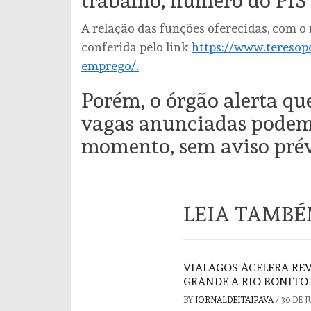
trabalho, número do PIS 
A relação das funções oferecidas, com o
conferida pelo link
https://www.teresopo
emprego/.
Porém, o órgão alerta q
vagas anunciadas podem 
momento, sem aviso prév
LEIA TAMB
VIALAGOS ACELERA REV
GRANDE A RIO BONITO
BY
JORNALDEITAIPAVA
/
30 DE 