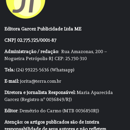
Editora Garcez Publicidade Ltda ME
CNPJ 02.775.725/0001-87
Administração / redação
: Rua Amazonas, 200 –
Nogueira Petrópolis-RJ CEP: 25.730-310
Tels.:
(24) 99225-5636 (Whatsapp)
E-mail:
jorita@terra.com.br
Diretora e jornalista Responsável:
Maria Aparecida
Garcez (Registro nº 0036849/RJ)
Editor
: Demétrio do Carmo (MTB 0036850RJ)
Atenção: os artigos publicados são de inteira
responsabilidade de seus autores e não refletem