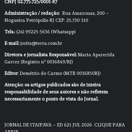
CNPJ 02.775.725/0001-87
Administração / redação
: Rua Amazonas, 200 –
Nogueira Petrópolis-RJ CEP: 25.730-310
Tels.:
(24) 99225-5636 (Whatsapp)
E-mail:
jorita@terra.com.br
Diretora e jornalista Responsável:
Maria Aparecida
Garcez (Registro nº 0036849/RJ)
Editor
: Demétrio do Carmo (MTB 0036850RJ)
Atenção: os artigos publicados são de inteira
responsabilidade de seus autores e não refletem
necessariamente o ponto de vista do Jornal.
JORNAL DE ITAIPAVA – ED 621 JUL 2026
CLIQUE PARA
ABRIR