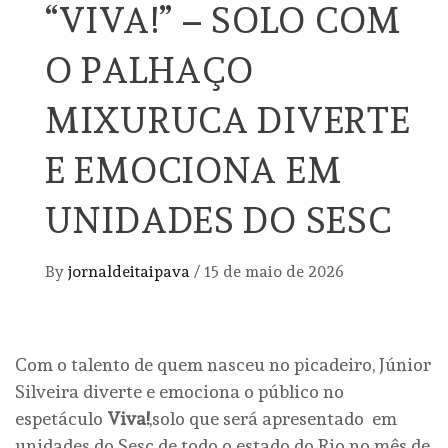
“VIVA!” – SOLO COM
O PALHAÇO
MIXURUCA DIVERTE
E EMOCIONA EM
UNIDADES DO SESC
By
jornaldeitaipava
/
15 de maio de 2026
Com o talento de quem nasceu no picadeiro, Júnior
Silveira diverte e emociona o público no
espetáculo
Viva!
,solo que será apresentado em
unidades do Sesc de todo o estado do Rio no mês de