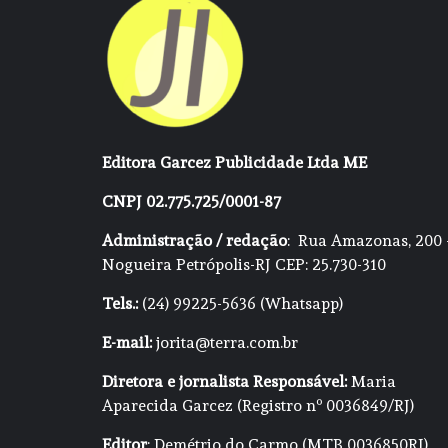
Editora Garcez Publicidade Ltda ME
CNPJ 02.775.725/0001-87
Administração / redação
: Rua Amazonas, 200 
Nogueira Petrópolis-RJ CEP: 25.730-310
Tels.:
(24) 99225-5636 (Whatsapp)
E-mail:
jorita@terra.com.br
Diretora e jornalista Responsável:
Maria
Aparecida Garcez (Registro nº 0036849/RJ)
Editor
: Demétrio do Carmo (MTB 0036850RJ)