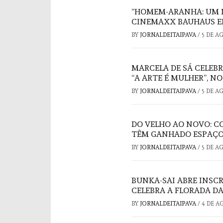
“HOMEM-ARANHA: UM 
CINEMAXX BAUHAUS E
BY
JORNALDEITAIPAVA
/
5 DE A
MARCELA DE SÁ CELEB
“A ARTE É MULHER”, N
BY
JORNALDEITAIPAVA
/
5 DE A
DO VELHO AO NOVO: C
TÊM GANHADO ESPAÇO
BY
JORNALDEITAIPAVA
/
5 DE A
BUNKA-SAI ABRE INSC
CELEBRA A FLORADA DA
BY
JORNALDEITAIPAVA
/
4 DE A