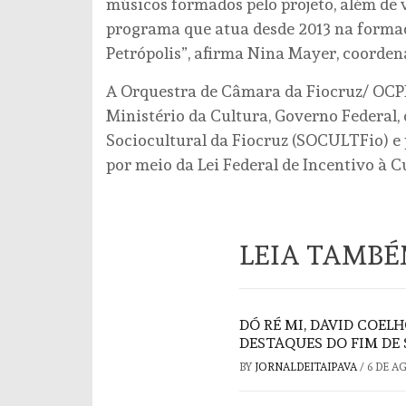
músicos formados pelo projeto, além de 
programa que atua desde 2013 na formaçã
Petrópolis”, afirma Nina Mayer, coorde
A Orquestra de Câmara da Fiocruz/ OCPI
Ministério da Cultura, Governo Federal,
Sociocultural da Fiocruz (SOCULTFio) e p
por meio da Lei Federal de Incentivo à C
LEIA TAMB
DÓ RÉ MI, DAVID COELH
DESTAQUES DO FIM DE
BY
JORNALDEITAIPAVA
/
6 DE A