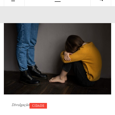
Primary
Menu
Divulgação
CIDADE