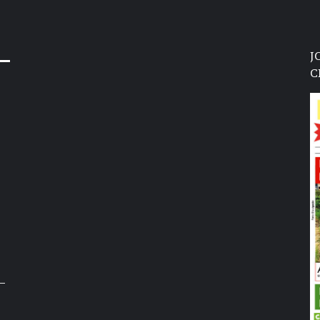
J
C
–