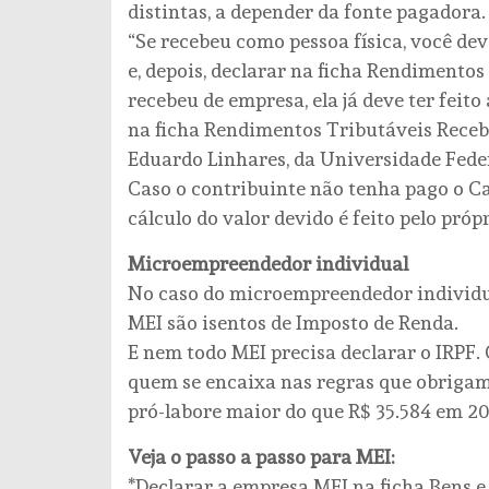
distintas, a depender da fonte pagadora.
“Se recebeu como pessoa física, você d
e, depois, declarar na ficha Rendimentos
recebeu de empresa, ela já deve ter feito
na ficha Rendimentos Tributáveis Recebid
Eduardo Linhares, da Universidade Fede
Caso o contribuinte não tenha pago o Ca
cálculo do valor devido é feito pelo pró
Microempreendedor individual
No caso do microempreendedor individua
MEI são isentos de Imposto de Renda.
E nem todo MEI precisa declarar o IRPF. 
quem se encaixa nas regras que obrigam
pró-labore maior do que R$ 35.584 em 202
Veja o passo a passo para MEI:
*Declarar a empresa MEI na ficha Bens e